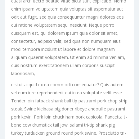
quasi arch itecto beatae vitae dicta sunt explicabo. Nemo
enim ipsam voluptatem quia voluptas sit aspernatur aut
odit aut fugit, sed quia consequuntur magni dolores eos
qui ratione voluptatem sequi nesciunt. Neque porro
quisquam est, qui dolorem ipsum quia dolor sit amet,
consectetur, adipisci velit, sed quia non numquam eius
modi tempora incidunt ut labore et dolore magnam
aliquam quaerat voluptatem. Ut enim ad minima veniam,
quis nostrum exercitationem ullam corporis suscipit
laboriosam,
nisi ut aliquid ex ea comm odi consequatur? Quis autem
vel eum iure reprehenderit qui in ea voluptate velit esse
Tender loin fatback shank ball tip pastrami pork chop strip
steak. Swine kielbasa pig doner ribeye andouille pastrami
pork kevin. Pork loin chuck ham pork capicola. Pancetta t-
bone cow drumstick tail jowl salami tri-tip shank pig
turkey turducken ground round pork swine. Prosciutto tri-