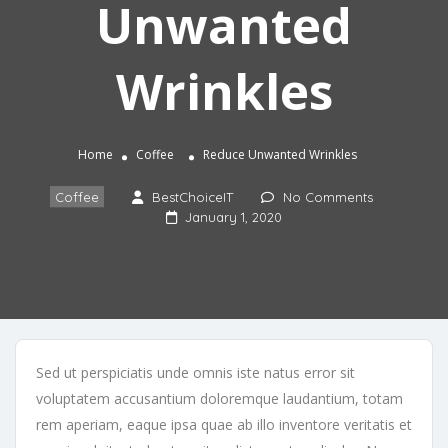
Unwanted
Wrinkles
Home
Coffee
Reduce Unwanted Wrinkles
Coffee
BestChoiceIT
No Comments
January 1, 2020
Sed ut perspiciatis unde omnis iste natus error sit
voluptatem accusantium doloremque laudantium, totam
rem aperiam, eaque ipsa quae ab illo inventore veritatis et