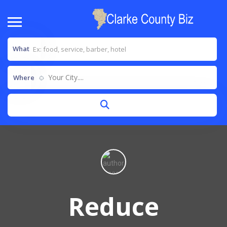
What
Your City....
Where
Reduce