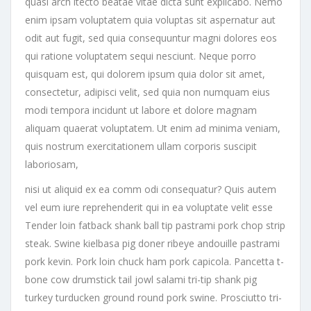
quasi arch itecto beatae vitae dicta sunt explicabo. Nemo
enim ipsam voluptatem quia voluptas sit aspernatur aut
odit aut fugit, sed quia consequuntur magni dolores eos
qui ratione voluptatem sequi nesciunt. Neque porro
quisquam est, qui dolorem ipsum quia dolor sit amet,
consectetur, adipisci velit, sed quia non numquam eius
modi tempora incidunt ut labore et dolore magnam
aliquam quaerat voluptatem. Ut enim ad minima veniam,
quis nostrum exercitationem ullam corporis suscipit
laboriosam,
nisi ut aliquid ex ea comm odi consequatur? Quis autem
vel eum iure reprehenderit qui in ea voluptate velit esse
Tender loin fatback shank ball tip pastrami pork chop strip
steak. Swine kielbasa pig doner ribeye andouille pastrami
pork kevin. Pork loin chuck ham pork capicola. Pancetta t-
bone cow drumstick tail jowl salami tri-tip shank pig
turkey turducken ground round pork swine. Prosciutto tri-