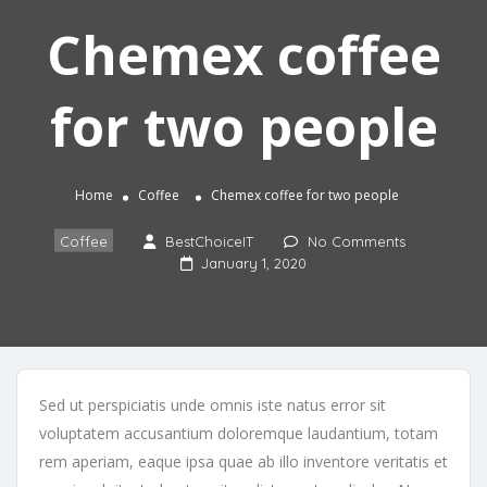
Chemex coffee
for two people
Home
Coffee
Chemex coffee for two people
Coffee
BestChoiceIT
No Comments
January 1, 2020
Sed ut perspiciatis unde omnis iste natus error sit
voluptatem accusantium doloremque laudantium, totam
rem aperiam, eaque ipsa quae ab illo inventore veritatis et